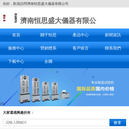
你好，歡迎訪問濟南恒思盛大儀器有限公司
濟南恒思盛大儀器有限公
司
首頁
關于恒思
產品中心
新聞資訊
服務中心
營銷體系
客戶留言
聯系我們
下載中心
全國
大家還感興趣的有：