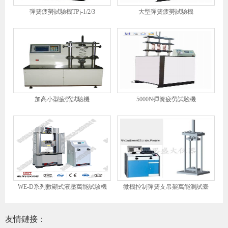
彈簧疲勞試驗機TPj-1/2/3
大型彈簧疲勞試驗機
加高小型疲勞試驗機
5000N彈簧疲勞試驗機
WE-D系列數顯式液壓萬能試驗機
微機控制彈簧支吊架萬能測試臺
友情鏈接：