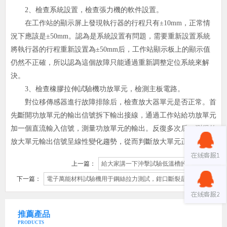
2、檢查系統設置，檢查張力機的軟件設置。
在工作站的顯示屏上發現執行器的行程只有±10mm，正常情
況下應該是±50mm。認為是系統設置有問題，需要重新設置系統
將執行器的行程重新設置為±50mm后，工作站顯示板上的顯示值
仍然不正確，所以認為這個故障只能通過重新調整定位系統來解
決。
3、檢查橡膠拉伸試驗機功放單元，檢測主板電路。
對位移傳感器進行故障排除后，檢查放大器單元是否正常。首
先斷開功放單元的輸出信號拆下輸出接線，通過工作站給功放單元
加一個直流輸入信號，測量功放單元的輸出。反復多次后，測得的
放大單元輸出信號呈線性變化趨勢，從而判斷放大單元正常。
上一篇：
給大家講一下沖擊試驗低溫槽的操作規程
下一篇：
電子萬能材料試驗機用于鋼絲拉力測試，鉗口斷裂是怎么回事
推薦產品
PRODUCTS