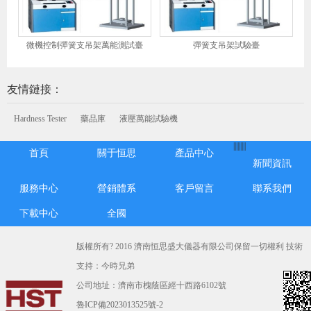
微機控制彈簧支吊架萬能測試臺
彈簧支吊架試驗臺
友情鏈接：
Hardness Tester
藥品庫
液壓萬能試驗機
|
|
|
|
|
|
|
|
|
首頁
關于恒思
產品中心
新聞資訊
服務中心
營銷體系
客戶留言
聯系我們
下載中心
全國
版權所有? 2016 濟南恒思盛大儀器有限公司保留一切權利 技術
支持：今時兄弟
公司地址：濟南市槐蔭區經十西路6102號
魯ICP備2023013525號-2