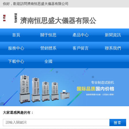
你好，歡迎訪問濟南恒思盛大儀器有限公司
濟南恒思盛大儀器有限公
司
首頁
關于恒思
產品中心
新聞資訊
服務中心
營銷體系
客戶留言
聯系我們
下載中心
全國
大家還感興趣的有：